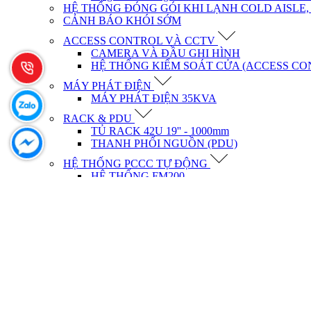
HỆ THỐNG ĐÓNG GÓI KHI LẠNH COLD AISLE,
CẢNH BÁO KHÓI SỚM
ACCESS CONTROL VÀ CCTV
CAMERA VÀ ĐẦU GHI HÌNH
HỆ THỐNG KIỂM SOÁT CỬA (ACCESS CO
MÁY PHÁT ĐIỆN
MÁY PHÁT ĐIỆN 35KVA
RACK & PDU
TỦ RACK 42U 19'' - 1000mm
THANH PHỐI NGUỒN (PDU)
HỆ THỐNG PCCC TỰ ĐỘNG
HỆ THỐNG FM200
SÀN NÂNG KỸ THUẬT
HỆ THỐNG SÀN NÂNG KỸ THUẬT
Tin tức
TUYỂN DỤNG
Liên hệ
ĐỐI TÁC
CÁC ĐỐI TÁC
Trang chủ