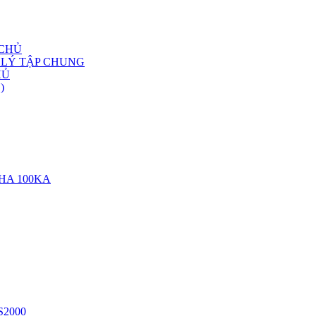
 CHỦ
 LÝ TẬP CHUNG
HỦ
)
HA 100KA
MS2000