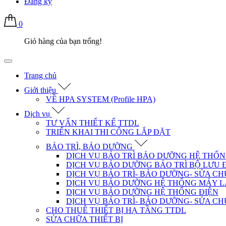
Đăng ký
0
Giỏ hàng của bạn trống!
Trang chủ
Giới thiệu
VỀ HPA SYSTEM (Profile HPA)
Dịch vụ
TƯ VẤN THIẾT KẾ TTDL
TRIỂN KHAI THI CÔNG LẮP ĐẶT
BẢO TRÌ, BẢO DƯỠNG
DỊCH VỤ BẢO TRÌ BẢO DƯỠNG HỆ THỐ
DỊCH VỤ BẢO DƯỠNG BẢO TRÌ BỘ LƯU Đ
DỊCH VỤ BẢO TRÌ- BẢO DƯỠNG- SỬA C
DỊCH VỤ BẢO DƯỠNG HỆ THỐNG MÁY L
DỊCH VỤ BẢO DƯỠNG HỆ THỐNG ĐIỆN
DỊCH VỤ BẢO TRÌ- BẢO DƯỠNG- SỬA C
CHO THUÊ THIẾT BỊ HẠ TẦNG TTDL
SỬA CHỮA THIẾT BỊ