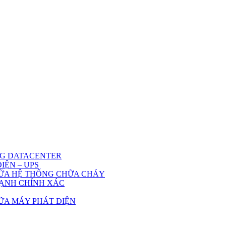
NG DATACENTER
IỆN – UPS
HỮA HỆ THỐNG CHỮA CHÁY
ẠNH CHÍNH XÁC
HỮA MÁY PHÁT ĐIỆN