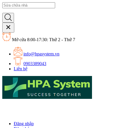
Mở cửa 8:00-17:30: Thứ 2 - Thứ 7
info@hpasystem.vn
0903389043
Liên hệ
Đăng nhập