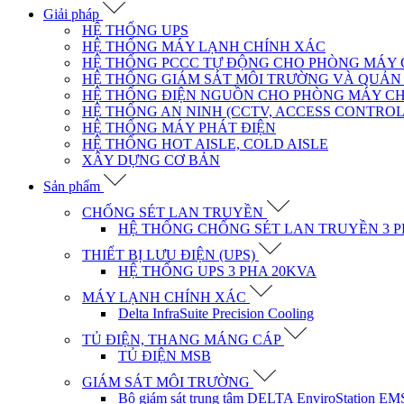
Giải pháp
HỆ THỐNG UPS
HỆ THỐNG MÁY LẠNH CHÍNH XÁC
HỆ THỐNG PCCC TỰ ĐỘNG CHO PHÒNG MÁY
HỆ THỐNG GIÁM SÁT MÔI TRƯỜNG VÀ QUẢN
HỆ THỐNG ĐIỆN NGUỒN CHO PHÒNG MÁY C
HỆ THỐNG AN NINH (CCTV, ACCESS CONTROL
HỆ THỐNG MÁY PHÁT ĐIỆN
HỆ THỐNG HOT AISLE, COLD AISLE
XÂY DỰNG CƠ BẢN
Sản phẩm
CHỐNG SÉT LAN TRUYỀN
HỆ THỐNG CHỐNG SÉT LAN TRUYỀN 3 P
THIẾT BỊ LƯU ĐIỆN (UPS)
HỆ THỐNG UPS 3 PHA 20KVA
MÁY LẠNH CHÍNH XÁC
Delta InfraSuite Precision Cooling
TỦ ĐIỆN, THANG MÁNG CÁP
TỦ ĐIỆN MSB
GIÁM SÁT MÔI TRƯỜNG
Bộ giám sát trung tâm DELTA EnviroStation E