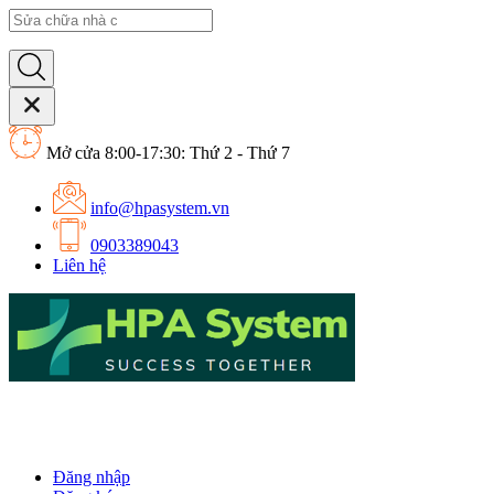
Mở cửa 8:00-17:30: Thứ 2 - Thứ 7
info@hpasystem.vn
0903389043
Liên hệ
Đăng nhập