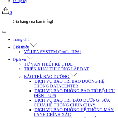
Đăng ký
0
Giỏ hàng của bạn trống!
Trang chủ
Giới thiệu
VỀ HPA SYSTEM (Profile HPA)
Dịch vụ
TƯ VẤN THIẾT KẾ TTDL
TRIỂN KHAI THI CÔNG LẮP ĐẶT
BẢO TRÌ, BẢO DƯỠNG
DỊCH VỤ BẢO TRÌ BẢO DƯỠNG HỆ
THỐNG DATACENTER
DỊCH VỤ BẢO DƯỠNG BẢO TRÌ BỘ LƯU
ĐIỆN – UPS
DỊCH VỤ BẢO TRÌ- BẢO DƯỠNG- SỬA
CHỮA HỆ THỐNG CHỮA CHÁY
DỊCH VỤ BẢO DƯỠNG HỆ THỐNG MÁY
LẠNH CHÍNH XÁC