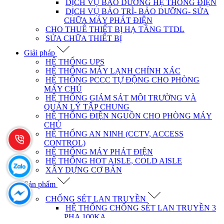
DỊCH VỤ BẢO DƯỠNG HỆ THỐNG ĐIỆN
DỊCH VỤ BẢO TRÌ- BẢO DƯỠNG- SỬA
CHỮA MÁY PHÁT ĐIỆN
CHO THUÊ THIẾT BỊ HẠ TẦNG TTDL
SỬA CHỮA THIẾT BỊ
Giải pháp
HỆ THỐNG UPS
HỆ THỐNG MÁY LẠNH CHÍNH XÁC
HỆ THỐNG PCCC TỰ ĐỘNG CHO PHÒNG
MÁY CHỦ
HỆ THỐNG GIÁM SÁT MÔI TRƯỜNG VÀ
QUẢN LÝ TẬP CHUNG
HỆ THỐNG ĐIỆN NGUỒN CHO PHÒNG MÁY
CHỦ
HỆ THỐNG AN NINH (CCTV, ACCESS
CONTROL)
HỆ THỐNG MÁY PHÁT ĐIỆN
HỆ THỐNG HOT AISLE, COLD AISLE
XÂY DỰNG CƠ BẢN
Sản phẩm
CHỐNG SÉT LAN TRUYỀN
HỆ THỐNG CHỐNG SÉT LAN TRUYỀN 3
PHA 100KA