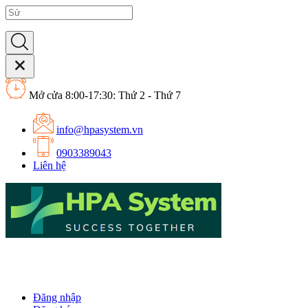
Mở cửa 8:00-17:30: Thứ 2 - Thứ 7
info@hpasystem.vn
0903389043
Liên hệ
Đăng nhập