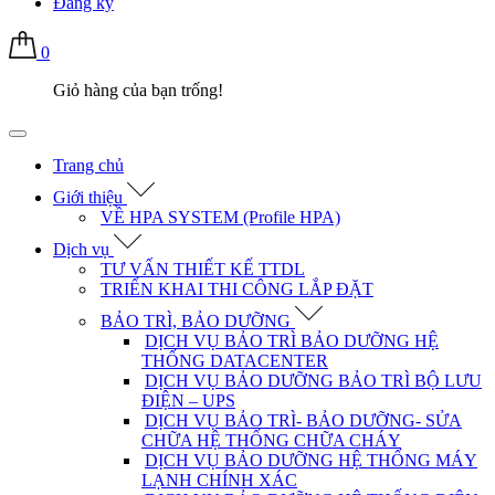
Đăng ký
0
Giỏ hàng của bạn trống!
Trang chủ
Giới thiệu
VỀ HPA SYSTEM (Profile HPA)
Dịch vụ
TƯ VẤN THIẾT KẾ TTDL
TRIỂN KHAI THI CÔNG LẮP ĐẶT
BẢO TRÌ, BẢO DƯỠNG
DỊCH VỤ BẢO TRÌ BẢO DƯỠNG HỆ
THỐNG DATACENTER
DỊCH VỤ BẢO DƯỠNG BẢO TRÌ BỘ LƯU
ĐIỆN – UPS
DỊCH VỤ BẢO TRÌ- BẢO DƯỠNG- SỬA
CHỮA HỆ THỐNG CHỮA CHÁY
DỊCH VỤ BẢO DƯỠNG HỆ THỐNG MÁY
LẠNH CHÍNH XÁC