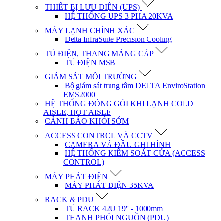
THIẾT BỊ LƯU ĐIỆN (UPS)
HỆ THỐNG UPS 3 PHA 20KVA
MÁY LẠNH CHÍNH XÁC
Delta InfraSuite Precision Cooling
TỦ ĐIỆN, THANG MÁNG CÁP
TỦ ĐIỆN MSB
GIÁM SÁT MÔI TRƯỜNG
Bộ giám sát trung tâm DELTA EnviroStation
EMS2000
HỆ THỐNG ĐÓNG GÓI KHI LẠNH COLD
AISLE, HOT AISLE
CẢNH BÁO KHÓI SỚM
ACCESS CONTROL VÀ CCTV
CAMERA VÀ ĐẦU GHI HÌNH
HỆ THỐNG KIỂM SOÁT CỬA (ACCESS
CONTROL)
MÁY PHÁT ĐIỆN
MÁY PHÁT ĐIỆN 35KVA
RACK & PDU
TỦ RACK 42U 19'' - 1000mm
THANH PHỐI NGUỒN (PDU)