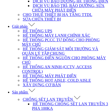
DỊCH VỤ BẢO DƯỠNG HỆ THỐNG ĐIỆN
DỊCH VỤ BẢO TRÌ- BẢO DƯỠNG- SỬA
CHỮA MÁY PHÁT ĐIỆN
CHO THUÊ THIẾT BỊ HẠ TẦNG TTDL
SỬA CHỮA THIẾT BỊ
Giải pháp
HỆ THỐNG UPS
HỆ THỐNG MÁY LẠNH CHÍNH XÁC
HỆ THỐNG PCCC TỰ ĐỘNG CHO PHÒNG
MÁY CHỦ
HỆ THỐNG GIÁM SÁT MÔI TRƯỜNG VÀ
QUẢN LÝ TẬP CHUNG
HỆ THỐNG ĐIỆN NGUỒN CHO PHÒNG MÁY
CHỦ
HỆ THỐNG AN NINH (CCTV, ACCESS
CONTROL)
HỆ THỐNG MÁY PHÁT ĐIỆN
HỆ THỐNG HOT AISLE, COLD AISLE
XÂY DỰNG CƠ BẢN
Sản phẩm
CHỐNG SÉT LAN TRUYỀN
HỆ THỐNG CHỐNG SÉT LAN TRUYỀN 3
PHA 100KA