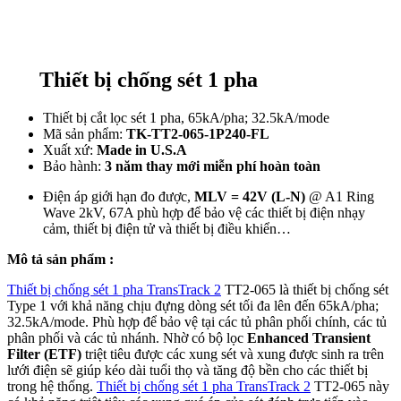
Thiết bị chống sét 1 pha
Thiết bị cắt lọc sét 1 pha, 65kA/pha; 32.5kA/mode
Mã sản phẩm:
TK-TT2-065-1P240-FL
Xuất xứ:
Made in U.S.A
Bảo hành:
3 năm thay mới miễn phí hoàn toàn
Điện áp giới hạn đo được,
MLV = 42V (L-N)
@ A1 Ring
Wave 2kV, 67A phù hợp để bảo vệ các thiết bị điện nhạy
cảm, thiết bị điện tử và thiết bị điều khiển…
Mô tả sản phẩm :
Thiết bị chống sét 1 pha TransTrack 2
TT2-065 là thiết bị chống sét
Type 1 với khả năng chịu đựng dòng sét tối đa lên đến 65kA/pha;
32.5kA/mode. Phù hợp để bảo vệ tại các tủ phân phối chính, các tủ
phân phối và các tủ nhánh. Nhờ có bộ lọc
Enhanced Transient
Filter (ETF)
triệt tiêu được các xung sét và xung được sinh ra trên
lưới điện sẽ giúp kéo dài tuổi thọ và tăng độ bền cho các thiết bị
trong hệ thống.
Thiết bị chống sét 1 pha TransTrack 2
TT2-065 này