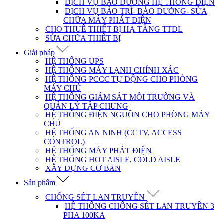
DỊCH VỤ BẢO DƯỠNG HỆ THỐNG ĐIỆN
DỊCH VỤ BẢO TRÌ- BẢO DƯỠNG- SỬA
CHỮA MÁY PHÁT ĐIỆN
CHO THUÊ THIẾT BỊ HẠ TẦNG TTDL
SỬA CHỮA THIẾT BỊ
Giải pháp
HỆ THỐNG UPS
HỆ THỐNG MÁY LẠNH CHÍNH XÁC
HỆ THỐNG PCCC TỰ ĐỘNG CHO PHÒNG
MÁY CHỦ
HỆ THỐNG GIÁM SÁT MÔI TRƯỜNG VÀ
QUẢN LÝ TẬP CHUNG
HỆ THỐNG ĐIỆN NGUỒN CHO PHÒNG MÁY
CHỦ
HỆ THỐNG AN NINH (CCTV, ACCESS
CONTROL)
HỆ THỐNG MÁY PHÁT ĐIỆN
HỆ THỐNG HOT AISLE, COLD AISLE
XÂY DỰNG CƠ BẢN
Sản phẩm
CHỐNG SÉT LAN TRUYỀN
HỆ THỐNG CHỐNG SÉT LAN TRUYỀN 3
PHA 100KA