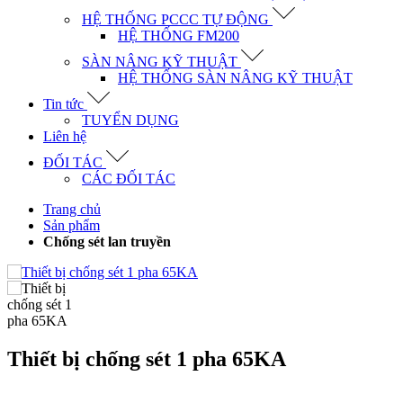
HỆ THỐNG PCCC TỰ ĐỘNG
HỆ THỐNG FM200
SÀN NÂNG KỸ THUẬT
HỆ THỐNG SÀN NÂNG KỸ THUẬT
Tin tức
TUYỂN DỤNG
Liên hệ
ĐỐI TÁC
CÁC ĐỐI TÁC
Trang chủ
Sản phẩm
Chống sét lan truyền
Thiết bị chống sét 1 pha 65KA