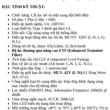
ĐẶC TÍNH KỸ THUẬT:
Chức năng: Cắt lọc sét và triệt xung đột biến điện
Số pha: 1 Pha (2 dây + Đất)
Điện áp danh nghĩa, Un: 240VAC
Loại thiết bị: Type 1 đánh giá theo UL
Đấu nối: Lắp song song với hệ thống điện
Điện áp hoạt động liên tục tối đa, MCOV: 320V (L-N; L-G;
N-G)
Dòng sét tối đa, Imax: 65kA/pha; 32.5kA/mode
Bộ lọc thoáng qua nâng cao ETF (Enhanced Transient
Filter)
Tích hợp cầu chì CLF (Component Level Fusing)
Bảo vệ tất cả các mode (All mode: L-N, L-G, N-G)
Thời gian đáp ứng: < 1 nanosecond
Điện áp giới hạn đo được,
MLV: 42V (L-N)
(A1 Ring Wave
2kV, 67A)
Công nghệ loại bỏ xung điện áp: Đáp ứng được dạng sóng
sine chuẩn cho hệ thống điện
Lọc nhiễu EMI/RFI: Max. Attenuation Frequency 100kHz @
40dB
Chịu dòng ngắn mạch, SCCR: 200kAIC
Đèn LED hiển thị trạng thái hoạt động
Môi trường hoạt động: -40°C to 70°C (-40°F to 160°F); 5% to