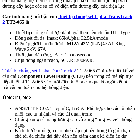
có khả năng triệt tiêu các xung quá áp của sét đánh trực tiếp vào
đường dây hoặc các sự cố về điện trên đường dây của điện lực.
Các tính năng nổi bậc của
thiết bị chống sét 1 pha TransTrack
2
TT2-065 là:
Thiết bị chống sét được đánh giá theo tiêu chuẩn UL: Type 1
Dòng sét tối đa, Imax: 65kA/pha; 32.5kA/mode
Điện áp giới hạn đo được,
MLV: 42V (L-N)
@ A1 Ring
Wave 2kV, 67A
Thời gian đáp ứng, tA: < 1 nanosecond
Chịu dòng ngắn mạch, SCCR: 200kAIC
Thiết bị chống sét 1 pha TransTrack 2
TT2-065 đã được thiết kế với
cầu chì
Component Level Fusing (CLF)
bên trong có thể lắp trực
tiếp thiết bị TT2-065 vào lưới điện không cần qua bộ ngắt kết nối
mà vẫn an toàn cho hệ thống điện.
ỨNG DỤNG:
ANSI/IEEE C62.41 vị trí C, B & A. Phù hợp cho các tủ phân
phối, các tủ nhánh và các tải quan trọng
Chống xung sét năng lượng cao và xung “ring-wave” thông
dụng
Kích thước nhỏ gọn cho phép lắp đặt bên trong tủ giúp hạn
chế tối đa chiều dài dây dẫn nên giảm đáng kể điện áp dư