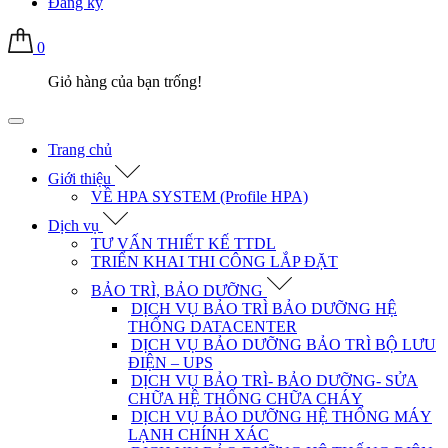
Đăng ký
0
Giỏ hàng của bạn trống!
Trang chủ
Giới thiệu
VỀ HPA SYSTEM (Profile HPA)
Dịch vụ
TƯ VẤN THIẾT KẾ TTDL
TRIỂN KHAI THI CÔNG LẮP ĐẶT
BẢO TRÌ, BẢO DƯỠNG
DỊCH VỤ BẢO TRÌ BẢO DƯỠNG HỆ
THỐNG DATACENTER
DỊCH VỤ BẢO DƯỠNG BẢO TRÌ BỘ LƯU
ĐIỆN – UPS
DỊCH VỤ BẢO TRÌ- BẢO DƯỠNG- SỬA
CHỮA HỆ THỐNG CHỮA CHÁY
DỊCH VỤ BẢO DƯỠNG HỆ THỐNG MÁY
LẠNH CHÍNH XÁC