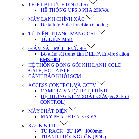
THIẾT BỊ LƯU ĐIỆN (UPS)
HỆ THỐNG UPS 3 PHA 20KVA
MÁY LẠNH CHÍNH XÁC
Delta InfraSuite Precision Cooling
TỦ ĐIỆN, THANG MÁNG CÁP
TỦ ĐIỆN MSB
GIÁM SÁT MÔI TRƯỜNG
Bộ giám sát trung tâm DELTA EnviroStation
EMS2000
HỆ THỐNG ĐÓNG GÓI KHI LẠNH COLD
AISLE, HOT AISLE
CẢNH BÁO KHÓI SỚM
ACCESS CONTROL VÀ CCTV
CAMERA VÀ ĐẦU GHI HÌNH
HỆ THỐNG KIỂM SOÁT CỬA (ACCESS
CONTROL)
MÁY PHÁT ĐIỆN
MÁY PHÁT ĐIỆN 35KVA
RACK & PDU
TỦ RACK 42U 19'' - 1000mm
THANH PHỐI NGUỒN (PDU)