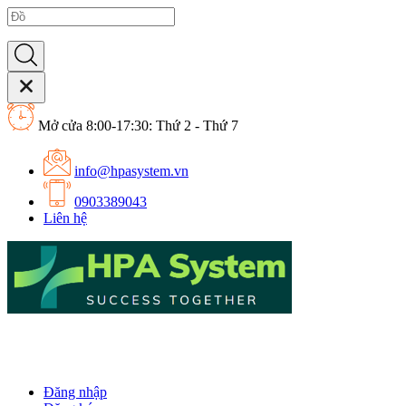
Mở cửa 8:00-17:30: Thứ 2 - Thứ 7
info@hpasystem.vn
0903389043
Liên hệ
Đăng nhập